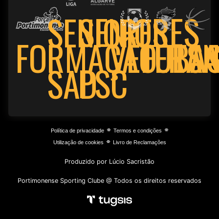
SENIORES
SENIORES
FORMAÇÃO
VETERA
FUTSA
BA
PSC
SAD
⌯
⌯
Política de privacidade
Termos e condições
⌯
Utilização de cookies
Livro de Reclamações
Produzido por Lúcio Sacristão
Portimonense Sporting Clube @ Todos os direitos reservados