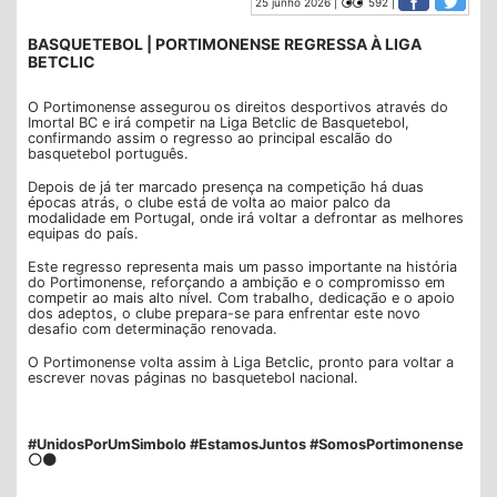
25 junho 2026 |
592 |
BASQUETEBOL | PORTIMONENSE REGRESSA À LIGA
BETCLIC
O Portimonense assegurou os direitos desportivos através do
Imortal BC e irá competir na Liga Betclic de Basquetebol,
confirmando assim o regresso ao principal escalão do
basquetebol português.
Depois de já ter marcado presença na competição há duas
épocas atrás, o clube está de volta ao maior palco da
modalidade em Portugal, onde irá voltar a defrontar as melhores
equipas do país.
Este regresso representa mais um passo importante na história
do Portimonense, reforçando a ambição e o compromisso em
competir ao mais alto nível. Com trabalho, dedicação e o apoio
dos adeptos, o clube prepara-se para enfrentar este novo
desafio com determinação renovada.
O Portimonense volta assim à Liga Betclic, pronto para voltar a
escrever novas páginas no basquetebol nacional.
#UnidosPorUmSimbolo #EstamosJuntos #SomosPortimonense
⚪⚫