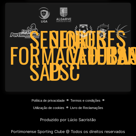
SENIORES
SENIORES
FORMAÇÃO
VETERA
FUTS
BA
PSC
SAD
⌯
⌯
Política de privacidade
Termos e condições
⌯
Utilização de cookies
Livro de Reclamações
Produzido por Lúcio Sacristão
Portimonense Sporting Clube @ Todos os direitos reservados