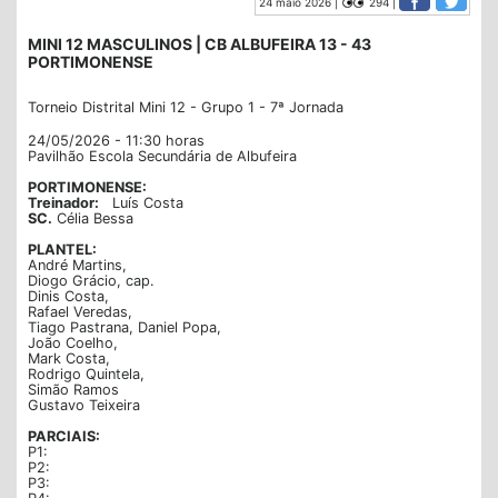
24 maio 2026 |
294 |
MINI 12 MASCULINOS | CB ALBUFEIRA 13 - 43
PORTIMONENSE
Torneio Distrital Mini 12 - Grupo 1 - 7ª Jornada
24/05/2026 - 11:30 horas
Pavilhão Escola Secundária de Albufeira
PORTIMONENSE:
Treinador:
Luís Costa
SC.
Célia Bessa
PLANTEL:
André Martins,
Diogo Grácio, cap.
Dinis Costa,
Rafael Veredas,
Tiago Pastrana, Daniel Popa,
João Coelho,
Mark Costa,
Rodrigo Quintela,
Simão Ramos
Gustavo Teixeira
PARCIAIS:
P1:
P2:
P3: