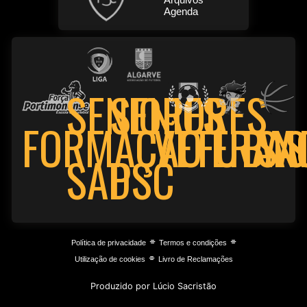
Agenda
SENIORES
SENIORES
FORMAÇÃO
VETERAN
FUTSA
BAS
PSC
SAD
⌯
⌯
Política de privacidade
Termos e condições
⌯
Utilização de cookies
Livro de Reclamações
Produzido por Lúcio Sacristão