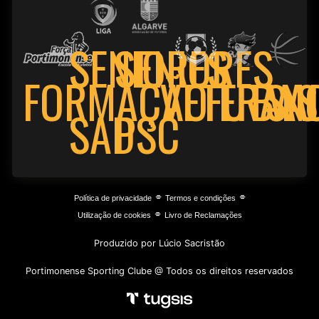
SENIORES
SENIORES
FORMAÇÃO
VETERAN
FUTSA
BAS
PSC
SAD
⌯
⌯
Política de privacidade
Termos e condições
⌯
Utilização de cookies
Livro de Reclamações
Produzido por Lúcio Sacristão
Portimonense Sporting Clube @ Todos os direitos reservados