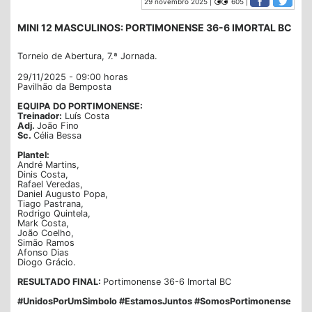
29 novembro 2025 |
605 |
MINI 12 MASCULINOS: PORTIMONENSE 36-6 IMORTAL BC
Torneio de Abertura, 7.ª Jornada.
29/11/2025 - 09:00 horas
Pavilhão da Bemposta
EQUIPA DO PORTIMONENSE:
Treinador:
Luís Costa
Adj.
João Fino
Sc.
Célia Bessa
Plantel:
André Martins,
Dinis Costa,
Rafael Veredas,
Daniel Augusto Popa,
Tiago Pastrana,
Rodrigo Quintela,
Mark Costa,
João Coelho,
Simão Ramos
Afonso Dias
Diogo Grácio.
RESULTADO FINAL:
Portimonense 36-6 Imortal BC
#UnidosPorUmSimbolo #EstamosJuntos #SomosPortimonense