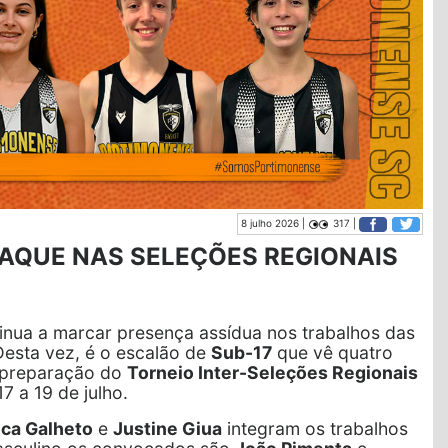
8 julho 2026 |
317 |
AQUE NAS SELEÇÕES REGIONAIS
nua a marcar presença assídua nos trabalhos das
Desta vez, é o escalão de
Sub-17
que vê quatro
 preparação do
Torneio Inter-Seleções Regionais
7 a 19 de julho.
ica Galheto
e
Justine Giua
integram os trabalhos