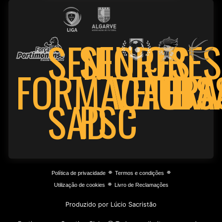
SENIORES
SENIORES
FORMAÇÃO
VETER
FUTS
BA
PSC
SAD
⌯
⌯
Política de privacidade
Termos e condições
⌯
Utilização de cookies
Livro de Reclamações
Produzido por Lúcio Sacristão