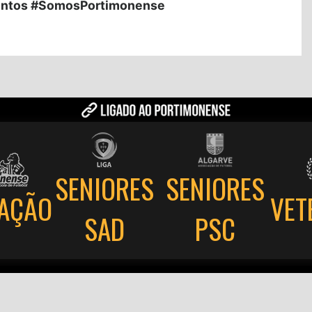
ntos #SomosPortimonense
SENIORES
SENIORES
AÇÃO
VET
PSC
SAD
⌯
⌯
⌯
ítica de privacidade
Termos e condições
Utilização de cookies
Livro de Reclamaç
Portimonense Sporting Clube @ Todos os direitos reservados