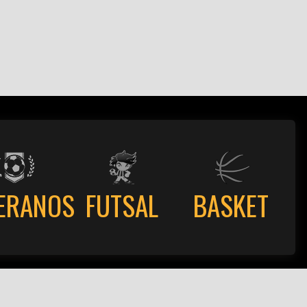
ERANOS
FUTSAL
BASKET
ões