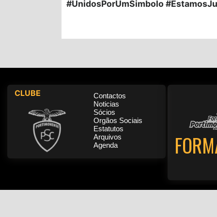
#UnidosPorUmSimbolo #EstamosJu
CLUBE
Contactos
Noticias
Sócios
Orgãos Sociais
Estatutos
FORM
Arquivos
Agenda
Pol
Produzido por Lúcio Sacristão