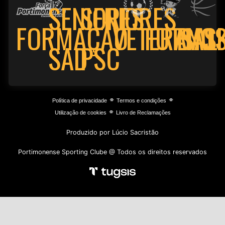
SENIORES
SENIORES
FORMAÇÃO
VETERANO
FUTSAL
BAS
PSC
SAD
⌯
⌯
Política de privacidade
Termos e condições
⌯
Utilização de cookies
Livro de Reclamações
Produzido por Lúcio Sacristão
Portimonense Sporting Clube @ Todos os direitos reservados