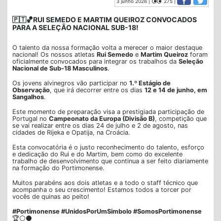
3 junho 2026 |
275 |
🇵🇹🏀RUI SEMEDO E MARTIM QUEIROZ CONVOCADOS
PARA A SELEÇÃO NACIONAL SUB-18!
O talento da nossa formação volta a merecer o maior destaque
nacional! Os nossos atletas
Rui Semedo
e
Martim Queiroz
foram
oficialmente convocados para integrar os trabalhos da
Seleção
Nacional de Sub-18 Masculinos
.
Os jovens alvinegros vão participar no
1.º Estágio de
Observação
, que irá decorrer entre os dias
12 e 14 de junho, em
Sangalhos
.
Este momento de preparação visa a prestigiada participação de
Portugal no
Campeonato da Europa (Divisão B)
, competição que
se vai realizar entre os dias 24 de julho e 2 de agosto, nas
cidades de Rijeka e Opatija, na Croácia.
Esta convocatória é o justo reconhecimento do talento, esforço
e dedicação do Rui e do Martim, bem como do excelente
trabalho de desenvolvimento que continua a ser feito diariamente
na formação do Portimonense.
Muitos parabéns aos dois atletas e a todo o staff técnico que
acompanha o seu crescimento! Estamos todos a torcer por
vocês de quinas ao peito!
#Portimonense #UnidosPorUmSimbolo #SomosPortimonense
🏆⚪⚫