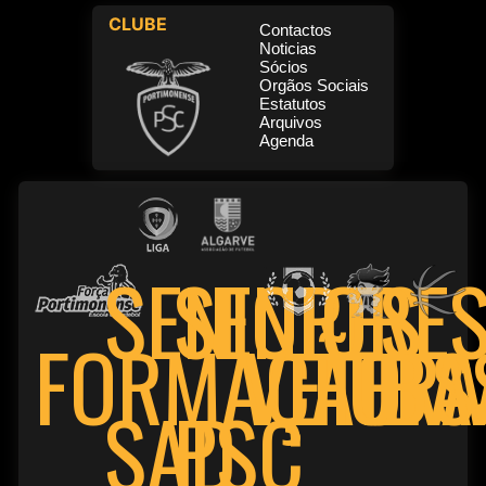
CLUBE
Contactos
Noticias
Sócios
Orgãos Sociais
Estatutos
Arquivos
Agenda
SENIORE
SENIORES
FORMAÇÃO
VETER
FUTS
BA
PSC
SAD