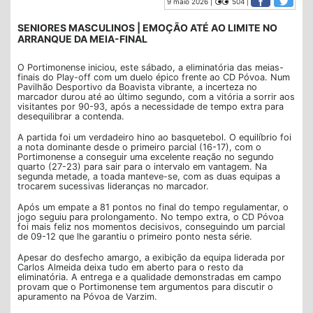
9 maio 2026 |
504 |
SENIORES MASCULINOS | EMOÇÃO ATÉ AO LIMITE NO
ARRANQUE DA MEIA-FINAL
O Portimonense iniciou, este sábado, a eliminatória das meias-
finais do Play-off com um duelo épico frente ao CD Póvoa. Num
Pavilhão Desportivo da Boavista vibrante, a incerteza no
marcador durou até ao último segundo, com a vitória a sorrir aos
visitantes por 90-93, após a necessidade de tempo extra para
desequilibrar a contenda.
A partida foi um verdadeiro hino ao basquetebol. O equilíbrio foi
a nota dominante desde o primeiro parcial (16-17), com o
Portimonense a conseguir uma excelente reação no segundo
quarto (27-23) para sair para o intervalo em vantagem. Na
segunda metade, a toada manteve-se, com as duas equipas a
trocarem sucessivas lideranças no marcador.
Após um empate a 81 pontos no final do tempo regulamentar, o
jogo seguiu para prolongamento. No tempo extra, o CD Póvoa
foi mais feliz nos momentos decisivos, conseguindo um parcial
de 09-12 que lhe garantiu o primeiro ponto nesta série.
Apesar do desfecho amargo, a exibição da equipa liderada por
Carlos Almeida deixa tudo em aberto para o resto da
eliminatória. A entrega e a qualidade demonstradas em campo
provam que o Portimonense tem argumentos para discutir o
apuramento na Póvoa de Varzim.